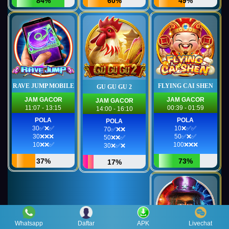
84%
60%
49%
RAVE JUMP MOBILE
FLYING CAI SHEN
GU GU GU 2
JAM GACOR
JAM GACOR
JAM GACOR
11:07 - 13:15
00:39 - 01:59
14:00 - 16:10
POLA
POLA
POLA
30✅❌✅
10❌✅✅
70✅❌❌
30❌❌❌
50✅❌✅
50❌❌✅
10❌❌✅
100❌❌❌
30❌✅❌
37%
73%
17%
Whatsapp
Daftar
APK
Livechat