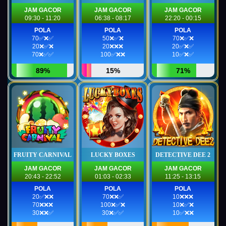
JAM GACOR
JAM GACOR
JAM GACOR
09:30 - 11:20
06:38 - 08:17
22:20 - 00:15
POLA
POLA
POLA
70✅❌✅
50❌✅❌
70❌✅❌
20❌✅❌
20❌❌❌
20✅❌✅
70❌✅✅
100✅❌❌
10✅❌✅
89%
15%
71%
FRUITY CARNIVAL
LUCKY BOXES
DETECTIVE DEE 2
JAM GACOR
JAM GACOR
JAM GACOR
20:43 - 22:52
01:03 - 02:33
11:25 - 13:15
POLA
POLA
POLA
20✅❌❌
70❌❌✅
10❌❌❌
70❌❌❌
100❌✅❌
10❌✅❌
30❌❌✅
30❌✅✅
10✅❌❌