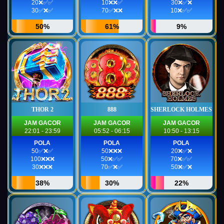
20❌✅✅
10❌❌✅
30❌✅❌
30✅❌✅
70✅❌❌
10❌✅✅
50%
61%
9%
THOR 2
888
SHERLOCK HOLMES
JAM GACOR
JAM GACOR
JAM GACOR
22:01 - 23:59
05:52 - 06:15
10:50 - 13:15
POLA
POLA
POLA
50✅❌✅
50❌❌❌
20❌✅❌
100❌❌❌
50❌✅✅
70❌✅✅
30❌❌❌
70✅❌✅
50❌✅❌
38%
30%
22%