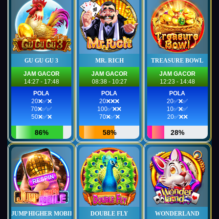
GU GU GU 3
MR. RICH
TREASURE BOWL
JAM GACOR
JAM GACOR
JAM GACOR
14:27 - 17:48
08:38 - 10:27
12:23 - 14:48
POLA
POLA
POLA
20❌✅❌
20❌❌❌
20✅❌✅
70❌✅✅
100✅❌❌
10✅❌✅
50❌✅❌
70❌✅❌
20✅❌❌
86%
58%
28%
JUMP HIGHER MOBILE
DOUBLE FLY
WONDERLAND