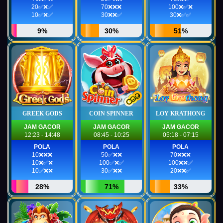
20✅❌✅
70❌❌❌
100❌✅❌
10✅❌✅
30❌❌✅
30❌✅✅
9%
30%
51%
GREEK GODS
COIN SPINNER
LOY KRATHONG
JAM GACOR
JAM GACOR
JAM GACOR
12:23 - 14:48
08:45 - 10:25
05:18 - 07:15
POLA
POLA
POLA
10❌❌❌
50✅❌❌
70❌❌❌
10❌✅❌
100✅❌✅
100❌❌✅
10✅❌❌
30✅❌❌
20❌❌✅
28%
71%
33%