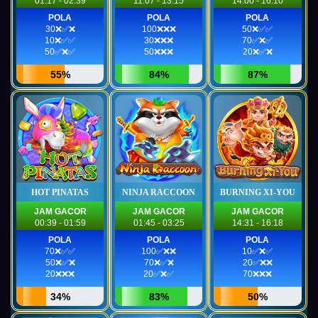
01:17 - 02:39
11:07 - 13:15
14:00 - 16:10
POLA
POLA
POLA
30❌✅❌
100❌❌❌
50❌✅✅
10❌✅✅
30❌❌❌
70✅❌✅
50✅❌✅
50❌❌❌
20❌✅❌
55%
84%
87%
HOT PINATAS
NINJA RACCOON
BURNING XI-YOU
JAM GACOR
JAM GACOR
JAM GACOR
00:39 - 01:59
01:45 - 03:25
14:31 - 16:18
POLA
POLA
POLA
70❌✅✅
100✅❌❌
10✅❌✅
50❌✅❌
70❌✅❌
20✅❌❌
20❌❌❌
20✅❌✅
70❌❌❌
34%
83%
50%