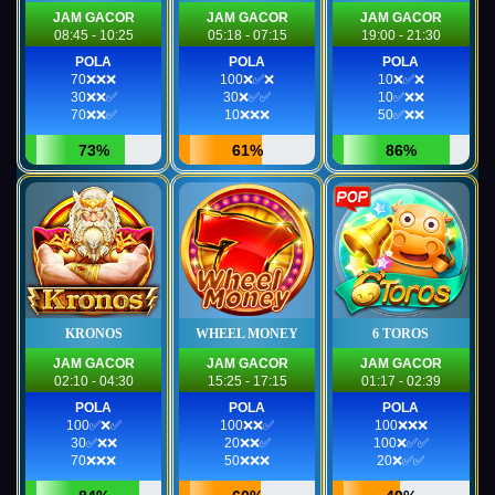
JAM GACOR
JAM GACOR
JAM GACOR
08:45 - 10:25
05:18 - 07:15
19:00 - 21:30
POLA
POLA
POLA
70❌❌❌
100❌✅❌
10❌✅❌
30❌❌✅
30❌✅✅
10✅❌❌
70❌❌✅
10❌❌❌
50✅❌❌
73%
61%
86%
KRONOS
WHEEL MONEY
6 TOROS
JAM GACOR
JAM GACOR
JAM GACOR
02:10 - 04:30
15:25 - 17:15
01:17 - 02:39
POLA
POLA
POLA
100✅❌✅
100❌❌✅
100❌❌❌
30✅❌❌
20❌❌✅
100❌✅✅
70❌❌❌
50❌❌❌
20❌✅✅