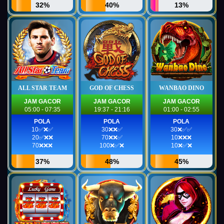
32%
40%
13%
ALL STAR TEAM
GOD OF CHESS
WANBAO DINO
JAM GACOR
JAM GACOR
JAM GACOR
05:00 - 07:35
19:37 - 21:16
01:00 - 02:55
POLA
POLA
POLA
10✅❌✅
30❌❌✅
30❌✅✅
20✅❌❌
70❌❌✅
10❌❌❌
70❌❌❌
100❌✅❌
10❌✅❌
37%
48%
45%