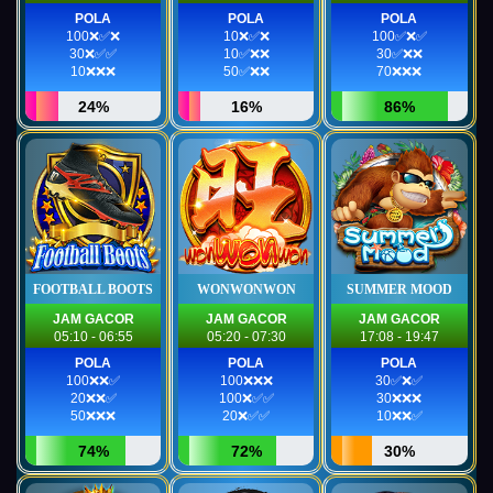
POLA
POLA
POLA
100❌✅❌
10❌✅❌
100✅❌✅
30❌✅✅
10✅❌❌
30✅❌❌
10❌❌❌
50✅❌❌
70❌❌❌
24%
16%
86%
FOOTBALL BOOTS
WONWONWON
SUMMER MOOD
JAM GACOR
JAM GACOR
JAM GACOR
05:10 - 06:55
05:20 - 07:30
17:08 - 19:47
POLA
POLA
POLA
100❌❌✅
100❌❌❌
30✅❌✅
20❌❌✅
100❌✅✅
30❌❌❌
50❌❌❌
20❌✅✅
10❌❌✅
74%
72%
30%