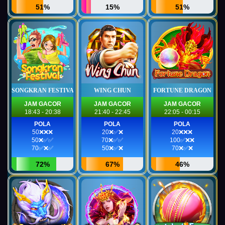
51%
15%
51%
SONGKRAN FESTIVAL
WING CHUN
FORTUNE DRAGON
JAM GACOR
JAM GACOR
JAM GACOR
18:43 - 20:38
21:40 - 22:45
22:05 - 00:15
POLA
POLA
POLA
50❌❌❌
20❌✅❌
20❌❌❌
50❌✅✅
70❌✅✅
100✅❌❌
70✅❌✅
50❌✅❌
70❌✅❌
72%
67%
46%