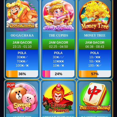
OO GA CHA KA
THE CUPIDS
MONEY TREE
JAM GACOR
JAM GACOR
JAM GACOR
23:15 - 01:10
02:25 - 04:50
06:38 - 08:43
POLA
POLA
POLA
30❌❌✅
30❌✅✅
10✅❌❌
70❌❌✅
10❌❌❌
50✅❌❌
100❌✅❌
10❌✅❌
100✅❌✅
36%
24%
57%